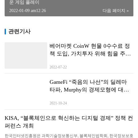
운 게임 플레이
2022-01-09 am12:26
다음 페이지 »
관련기사
베어마켓 CoinW 현물 0수수료 정
책 도입, 가치투자 위해 힘을 주었
다.
2022-07-22
GameFi “죽음의 나선”의 딜레마
타파, Murphy의 경제모형에 대한
간략한 분석
2021-10-24
KISA, “블록체인으로 혁신하는 디지털 경제” 정책 컨
퍼런스 개최
한국인터넷진흥원은 과학기술정보통신부, 블록체인법학회, 한국정보보호