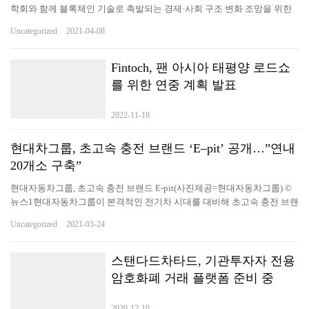
학회와 함께 블록체인 기술로 촉발되는 경제·사회 구조 변화 조망을 위한
정책 컨퍼런스를 8일 개최했다고 밝혔다. 8일(목) 서울 한국광고문화회관
Uncategorized
2021-04-08
에서 개최된 “블록체인으로 혁신하는 디지털 경제”정책 컨퍼런스에서 이
원태 한국인터넷진흥원장이 개회사를 하고 있다. 사진/KISA▲ 8일(목) 서
울 한국광고문화회관에서 개최된 “블록체인으로 혁신하는 디지털 경
Fintoch, 팬 아시아 태평양 로드쇼
제”정책 컨퍼런스에서 이원태 한국인터넷진흥원장이 개회사를 하고 있다.
를 위한 연중 계획 발표
사진/KISA 최근 급속한 비대면화에 따라 다양한 융합기술 개발의 필요성
이 증가하면서 데이터 신뢰성 보장을 위해 블록체인이 주목받고 있다. 이
2022-11-18
에 KISA는 블록체인, 융합기술(탈중앙화 혁신금융 등)의 국내외 동향을 공
유하고 발전방향을 모색하기 위해 이번 행사를 마련했다. 컨퍼런스는 2개
의 기조강연과 1개의 사례발표, 2개의 발표세션(블록체인, 탈중앙화 혁신
현대차그룹, 초고속 충전 브랜드 ‘E–pit’ 공개…”연내
금융) 및 심층토론으로…
20개소 구축”
현대자동차그룹, 초고속 충전 브랜드 E-pit(사진제공=현대자동차그룹) ©
뉴스1현대자동차그룹이 본격적인 전기차 시대를 대비해 초고속 충전 브랜
드를 공개하고 초고속 충전 인프라 구축에 나선다. 현대차그룹은 23일 초
Uncategorized
2021-03-24
고속 충전인프라 20개소 120기 구축을 시작으로 충전 생태계 플랫폼 육성
계획 등 미래 충전 비전을 제시하는 신규 브랜드 ‘E-pit'(이-피트)를 공개한
다고 밝혔다. E-pit는 모터스포츠 레이싱의 피트 스톱(Pit stop)에서 영감받
스탠다드차타드, 기관투자자 전용
았다. 전기차를 위한 피트 스톱을 지향하고, 충전과 연관된 모든 서비스를
암호화폐 거래 플랫폼 준비 중
쉽고 빠르게 제공한다. 앞으로 고객의 일상과 시간을 의미 있게 만드는 충
전 플랫폼으로 진화한다는 계획이다. E-pit 충전소는 2021년 4월 중순에 전
2020-12-10