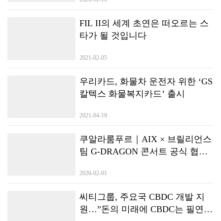
국 12개 고속도로 휴게소(72기)에서 개소할 계획이다. 도심 내 주요 거점에
도 충전소 8개소(48기)를 순차적으로…
FIL II의 세계 초연은 떠오르는 스
타가 될 것입니다
2021-02-05
우리카드, 화물차 운전자 위한 ‘GS
칼텍스 화물복지카드’ 출시
2021-04-19
쿠알라룸푸르｜AIX × 브릴리언스
팀 G-DRAGON 콘서트 공식 협업
발표
2026-02-01
씨티그룹, 주요국 CBDC 개발 지
원…”돈의 미래에 CBDC는 필연적