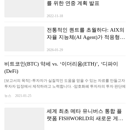
를 위한 연중 계획 발표
2022-11-18
전통적인 퀀트를 초월하다: AIX의
자율 지능체(AI Agent)가 적응형
거래 전략을 구현하는 방법
2026-01-29
비트코인(BTC) 약세 vs. ‘이더리움(ETH)’, ‘디파이
(DeFi)
[보고서의 목적] -투자자가 실질적인 도움을 얻을 수 있는 자료를 만들고자
투자자 입장에서 제작하려고 노력합니다. -암호화폐 투자자의 투자 판단에
도움을 주기 위한 최신 시황과 다각도로 분석된 정보를 전달함으로써 투자
뉴스
2021-01-25
자가 투자 시점에 즉각적인 효과를 누리고 투자의 인사이트를 얻을 수 있
도록 꾸미고 있습니다. -변동성 높은 시장 상황을 감안, 리포트 발간 시점과
투자자 전달 시점을 최소화하려고 노력하고 있습니다. [특징] 에임리치 금
세계 최초 메타 유니버스 통합 플
융공학기술연구소의 독자적인 계량 분석(quantitative analysis) 노하우를
랫폼 FISHWORLD의 새로운 게임
통해 각 항목을 점수화하고, 시장 상황을 단기(1~7일), 중기(1주~1개월), 장
플레이
기(1개월 이상)로 구분한 후 이를 도식화으로써 시장 분위기를 한눈에 알