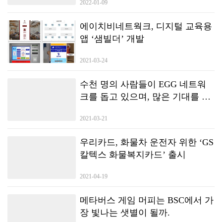
2022-01-09
수 있도록 ‘종합 의견’을 표시합니다.
에이치비네트웍크, 디지털 교육용
앱 ‘샘빌더’ 개발
2021-03-24
수천 명의 사람들이 EGG 네트워
크를 돕고 있으며, 많은 기대를 모
았던 New-DeFi Autonomous
2021-03-21
Consensus Forum이 하이커 우에서
종료됩니다.
우리카드, 화물차 운전자 위한 ‘GS
칼텍스 화물복지카드’ 출시
2021-04-19
메타버스 게임 머피는 BSC에서 가
장 빛나는 샛별이 될까.