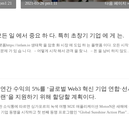
 pm1:21
2021-03-26 pm1:11
다음 페이지 
모든 일 에서 중요 하 다. 특히 초창기 기업 에 게 는.
https://infam.io 생태학 을 암호 화 시장 에 도입 하 는 플랫폼 이다. 모든 시작
문제 가 있 습 니 다. – 어떻게 시작 해서 관객 을 찾 나. – 돈 을 낭비 하지 않도
진행 하나. 지금 은 업주 가 적당 한 관계 가 없 으 면 시장 에서 프로젝트 를 홍보
 주변 에 적합 한 사람 에 게 는 큰 문제 다. 인 팜 플랫폼 은 자체 토 큰 을 가 진
은 연간 수익의 5%를 ‘글로벌 Web3 혁신 기업 연합·
플랜’을 지원하기 위해 할당할 계획이다.
한 소식통에 따르면 싱가포르의 녹색 여행 M2E 애플리케이션 MotorN은 새해에
기업 동맹을 시작하고 첫 번째 동맹 프로그램인 “Global Sunshine Action Plan”
. 교육 빈곤 완화, 재해 후 구조 , 인류의 더 나은 조화로운 생존과 지속 가능한
후 재건 및 기타 공공 복지 사업. MotorN은 향후 5년간 연간 수익의 5%를 이 