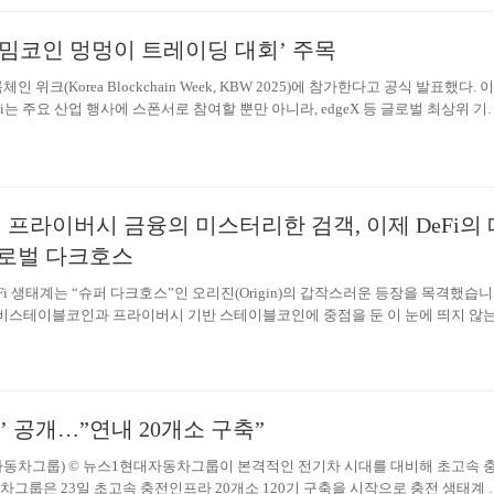
획이며 더 많은 Web3 혁신 기업의 참여를 촉구합니다. 새해. 다양한 커뮤니티 
통해 동료들의 지원은 사람들이 지구의 기후 변화에 관심을 기울이고 이에 대처
첫 ‘밈코인 멍멍이 트레이딩 대회’ 주목
인 조치를 취하게 했으며 긴급한…
인 위크(Korea Blockchain Week, KBW 2025)에 참가한다고 공식 발표했다. 이
ai는 주요 산업 행사에 스폰서로 참여할 뿐만 아니라, edgeX 등 글로벌 최상위 기
i의 한국 시장 진출을 알리는 중요한 신호로 해석된다. 📌 KBW 기간 동안 Ave.a
: 9월 23일 13:30장소: 222 Bongeunsa-ro, 강남구, 서울링
한국행 프라이빗 디너 (초청자 한정)시간: 9월 24일 저녁장소: 개별 초청장으로 공지 ⚫️주
ean Community Night, People the Terras Cheongdam링
t | KOL Networking Party시간: 9월 26일 18:00~24:00장소: Avecque Cheongdam링
 프라이버시 금융의 미스터리한 검객, 이제 DeFi의 
Ave.ai가 **9월 23일 저녁 한국에서 첫 ‘밈코인 트레이딩 대회’(MemeCoin Trading
로벌 다크호스
트는 Ave.ai의 한국 시장 데뷔 무대일 뿐만 아니라, 탈중앙화 거래소(DEX) 분야에서
업계 선도 DEX 플랫폼으로서 Ave.ai는 항상 Web3 산업의 혁신과 성장을 이
 DeFi 생태계는 “슈퍼 다크호스”인 오리진(Origin)의 갑작스러운 등장을 목격했습니
대회를 선보이며, 강력한 자원 통합 능력과 시장 개척 역량을 증명할 예정이다. 이
비스테이블코인과 프라이버시 기반 스테이블코인에 중점을 둔 이 눈에 띄지 않
으로 기대된다.
본 풀 펀드에서 1억 달러를 돌파하며, 트럼프 토큰(TRUMP token)의 2억 4,80
전 세계에서 두 번째로 큰 DeFi LP 프로젝트가 되었습니다.“오리진 현상(Origin
n)”은 전 세계 웹 3.0 커뮤니티를 휩쓸며 빠르게 화제를 모으고 있습니다. 오리진의 
분석한 결과, 오리진의 성공은 우연이 아니라 정밀한 전략적 포지셔닝, 탄력적인
t’ 공개…”연내 20개소 구축”
계적인 운영, 그리고 커뮤니티 중심의 따뜻한 분위기의 결과라는 것을 확인했습니
 스테이블코인 + 알고리즘 모델:…
대자동차그룹) © 뉴스1현대자동차그룹이 본격적인 전기차 시대를 대비해 초고속 
그룹은 23일 초고속 충전인프라 20개소 120기 구축을 시작으로 충전 생태계 