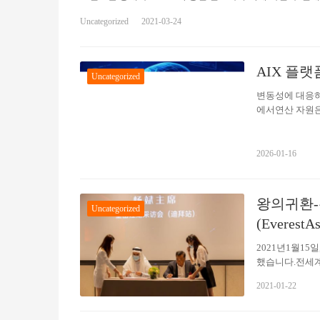
랫폼 육성계획 등 미래 충전 비전을 제시하는 신규 브랜드 ‘E-p
Uncategorized
2021-03-24
stop)에서 영감받았다. 전기차를 위한 피트 스톱을 지향하
을 의미 있게 만드는 충전 플랫폼으로 진화한다는 계획이다. E-
계획이다. 도심 내 주요 거점에도 충전소 8개소(48기)를 
AIX 플랫
Uncategorized
변동성에 대응하
에서연산 자원은
의 GPU 인프
분한 대응이 어
원 스케줄링 시스
2026-01-16
산 풀로 묶고,
쟁력 1. 빠른
주요 거래 전략
왕의귀환
Uncategorized
(Everest
2021년1월15일
했습니다.전세계
자자들및 저명 
2021-01-22
위해 한데모였
(YangBin
인 데이비드 러셀 (