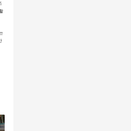
조
활
 
반