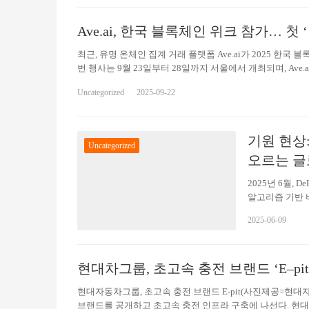
그램에 할당할 계
성원과 산업을 
Ave.ai, 한국 블록체인 위크 참가… 
기 위한 적극적
최근, 유명 온체인 집계 거래 플랫폼 Ave.ai가 2025 한국 블록체
번 행사는 9월 23일부터 28일까지 서울에서 개최되며, Ave.
과 협력해 네트워킹 현장을 함께 조성할 예정이다. 이는 Ave.a
Uncategorized
2025-09-22
의 활동 일정은 다음과 같다: ⚫️주제: Web3 Growth Summit시간
크: https://luma.com/apkie5u1 ⚫️주제: Ave.ai 
제: edgeX CONNECTS ALL시간: 9월 25일 19:30~23:00장소: Kor
크: https://luma.com/sekn6c7h ⚫️주제: Super Social Nigh
기원 현상:
Uncategorized
크: https://luma.com/omhoof70 특히 주목할 만한 점은, 
오르는 글
Competition)’**를 개최한다는 것이다. 이 혁신적인 이벤
코인 트레이딩 혁신을 보여주는 상징적인 사례가 될 전망이다. 
2025년 6월,
왔다. 이번 한국 블록체인 위크를 통해 일련의 활동과 혁신 
알고리즘 기반 
는 향후 동아시아 시장에서의 성장에 강력한 원동력이 될 것
프로젝트는 최근 기
2025-06-09
만 달러에 이어 
Phenomeno
궤적을 면밀히 
현대차그룹, 초고속 충전 브랜드 ‘E–pi
스템 설계, 체
1. 프라이버시
현대자동차그룹, 초고속 충전 브랜드 E-pit(사진제공=현
브랜드를 공개하고 초고속 충전 인프라 구축에 나선다. 현대차