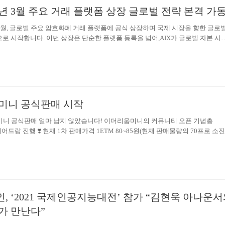
026년 3월 주요 거래 플랫폼 상장 글로벌 전략 본격 가
) 은아랍에미리트 상위 3개비트코인 커뮤니티의 부회장과 공식적으로 계약을맺었습
디지털 금융 응용 및 서비스의 새 물결로 이끌기위해 영향력을 강화하고자 하는 
년 3월, 글로벌 주요 암호화폐 거래 플랫폼에 공식 상장하며 국제 시장을 향한 글로
verestAssociation) 에대한 그들의 전념을 서술하고 있습니다.이제휴를 통해 디
로 시작합니다. 이번 상장은 단순한 플랫폼 등록을 넘어,AIX가 글로벌 자본 시
로운 디지털 경제 개발증진을 위해 두 당사자들이 모두 함께 협업하는 것을확인하
대하고국제 무대에서의 전략적 포지션을 본격적으로 구축하는중요한 전환점이 
스트협회 (EverestAssociation)…
통해 AIX는 세계 수준의 유동성 환경 속에서전 세계 투자자들과 함께 새로운 가
들어 나갈 예정입니다. AIX 생태계 확장, 세 가지 핵심 방향 1. 커뮤니티 신뢰 
 확대토큰 구조를 지속적으로 고도화하고 시장 유동성을 강화하여,AIXT가 다양
정적으로 작동할 수 있는 기반을 마련합니다. 2. ‘AIX 퀀트 & 컴퓨팅 파워 기반
미니 공식판매 시작
움 미니 공식판매 얼마 남지 않았습니다! 이더리움미니의 커뮤니티 오픈 기념총
M 에어드랍 진행 ❣️ 현재 1차 판매가격 1ETM 80~85원(현재 판매물량의 70프로 소진) 
ETM 400~500원(ETM400만개 소각완료 약400% 이상의 예상 수익률) 이더리
구매방법은홈페이지를 통해 구매 가능합니다. 이더리움미니 공식홈페이지
ni.io/ ETM 공식텔레그램https://t.me/ETMOFFICIAL
, ‘2021 국제인공지능대전’ 참가 “김현욱 아나운
l가 만난다”