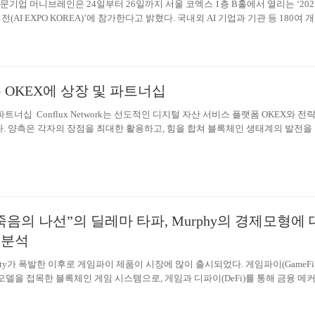
전문기업 머니브레인은 24일부터 26일까지 서울 코엑스 1층 B홀에서 열리는 ‘202
AI EXPO KOREA)’에 참가한다고 밝혔다. 국내외 AI 기업과 기관 등 180여 
규모로 참여하는 ‘2021 국제인공지능대전’ 행사에는 최신 인공지능 기술과 플랫폼
모델, 국내외 기업 비즈니스 전략 등 AI 국내 최고의 전문가들이 모여 심도 있는 
의 장이 될 전망이다. 머니브레인은 실제 모델의 음성과 영상 데이터를 교육하는
반 영상 합성 기술을 이용해 인간과 가장 비슷한 대화를 구사하는 인공지능을 개
x 는 OKEX에 상장 및 파트너십
다. 머니브레인은 영상 합성 솔루션과 챗봇 기술을 결합해 금융권 최초로 AI 키
탄생시킨 바…
 파트너십 Conflux Network는 선도적인 디지털 자산 서비스 플랫폼 OKEX와 전
. 양측은 각자의 장점을 최대한 활용하고, 힘을 합쳐 블록체인 생태계의 발전을
애플리케이션의 실현을 가속화할 예정이다. 양사는 두 퍼블릭체인 사이에서 그
호 운용성을 달성하기 위해 Conflux Network와 OKExChain간의 크로스체인 
고 밝혔다. Conflux의 다중서명 방식의 크로스체인 프로토콜인 ShuttleFlow는
 Conflux Network간 ERC20 자산들의 양방향 상호 운용성을 지원하게 된다. 이를 
체인 상에서 DApp들의 상호운용성이 강화되고, 두 체인의 사이의 원활한 자산 
됨에 따라 전략적 협력이 심화된다. 2020년 4월…
 “죽음의 나선”의 딜레마 타파, Murphy의 경제모형에 
 분석
finity가 폭발한 이후로 게임파이 제품이 시장에 많이 출시되었다. 게임파이(GameFi
모델을 접목한 블록체인 게임 시스템으로, 게임과 디파이(DeFi)를 통해 금융 메
것으로, 쉽게 이해하면 게임에 금융 현금화를 접목해 참여자들이 이윤을 남기는 
게 만들 수 있다. 게임파이(GameFi) 중 플레이어는 게임 내에서 아이템을 구매