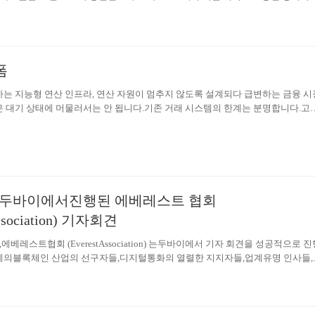
it'(이-피트)를 공개한다고 밝혔다. E-pit는 모터스포츠 레이싱의 피트 스톱(Pit
고, 충전과 연관된 모든 서비스를 쉽고 빠르게 제공한다. 앞으로 고객의 일상과 시
pit 충전소는 2021년 4월 중순에 전국 12개 고속도로 휴게소(72기)에서 개소
순차적으로…
폼
는 지능형 연산 인프라, 연산 자원이 멈추지 않도록 설계되다 급변하는 금융 시
 대기 상태에 머물러서는 안 됩니다.기존 거래 시스템의 한계는 분명합니다.고
라는 거래가 없는 시간에는 유휴 상태로 남고,정작 시장 변동성이 커지는 순간에는
렵습니다. AIX 플랫폼은 이러한 비효율을 구조적으로 해결하기 위해지능형 연산
템을 구축했습니다.분산된 CPU·GPU·FPGA 등 다양한 연산 자원을하나의 통합
시장 상황에 따라 실시간으로 조정되는 구조를 구현했습니다. AIX 플랫폼의 핵심 
 판단이 만드는 구조적 우위 AIX는 지능형 스케줄링과 하드웨어 수준의 최적화를 
을 시장 데이터와 가장 가까운 위치에 배치합니다.이를…
-두바이에서진행된 에베레스트 협회
Association) 기자회견
,에베레스트협회 (EverestAssociation) 는두바이에서 기자 회견을 성공적으로 진
의블록체인 산업의 선구자들,디지털통화의 열렬한 지지자들,업계유명 인사들,
미디어들이 에베레스트 협회의 두바이 내전략적 지점 개설의 개시를 직접 목격
습니다.참가자들로는다음을 포함합니다:포브즈의이전 “중국제일의 부자“인양 
), 아랍에미리트의상위 3개의비트코인 커뮤니티의 부회장과 아시아 금융 시장의베테
DavidRussell). 기자회견에서 에베레스트 협회 (EverestAssociation) 회장인양