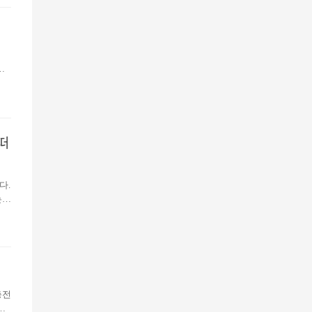
구
하
관
i
떠
 밈
끌어
다.
는
0
개발
 시
다.
충전
플