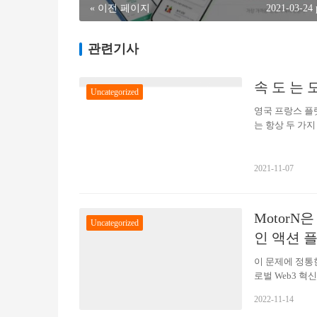
« 이전 페이지
2021-03-24
관련기사
속 도 는 
Uncategorized
영국 프랑스 플랫폼
는 항상 두 가지 
공관 을 어떻게 
기 어렵다.하지만
전한 분석…
2021-11-07
MotorN
Uncategorized
인 액션 
이 문제에 정통
로벌 Web3 혁신 
시작할 계획입니다
2022-11-14
전을 촉진하는 전