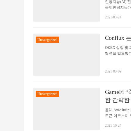
인공지능(AI) 
국제인공지능대전(
가 225 부스 
2021-03-24
루션, 비즈니스 
론과 정보 교류
도의 딥러닝 기
Conflu
하는 스타트업이
Uncategorized
스크 상담원을 
OKEX 상장 및
협력을 발표했다
진하고 새로운 
온체인 자산의 상
을 구축할 것이라
2021-03-09
OKExChain과
해 양사의 블록
을 열 수 있게 
GameFi
Uncategorized
한 간략한
올해 Axie In
토큰 이코노미 
즘을 게임화한 
2021-10-24
정을 더욱 재미있