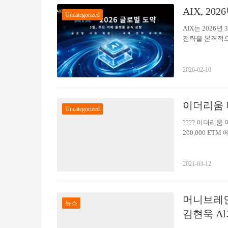
AIX, 2
(YangBin
Uncategorized
다.해당계약은 
AIX는 2026
베레스트 협회(E
전략을 본격적으
털 자산 및 새
과의 연결을 확
될 것입니다. 에베레
것입니다.이를 
성장의 흐름을 만
2026-02-10
및 토큰 유동성
거래 환경에서도안
커뮤니티…
이더리움 
Uncategorized
???? 이더리
200,000 ET
예상 상장가격 1
미니(ETM) 
https://ethmi
2021-03-12
머니브레인
뉴스
김현욱 A