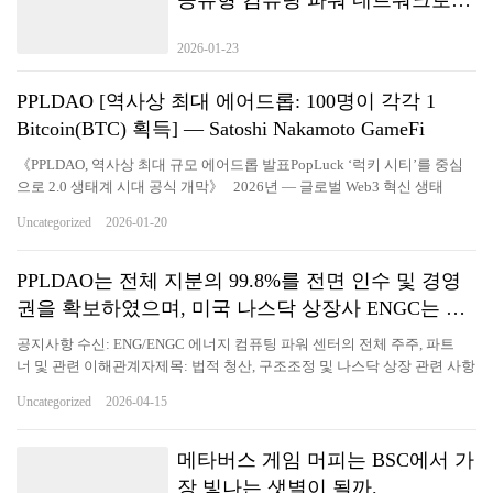
구축하는 저지연·고탄력 거래 인
2026-01-23
프라
PPLDAO [역사상 최대 에어드롭: 100명이 각각 1
Bitcoin(BTC) 획득] — Satoshi Nakamoto GameFi
《PPLDAO, 역사상 최대 규모 에어드롭 발표PopLuck ‘럭키 시티’를 중심
으로 2.0 생태계 시대 공식 개막》 2026년 — 글로벌 Web3 혁신 생태
계 PPLDAO는 프로젝트 역사상 최대 규모의 PPL 에어드롭이 곧 시작될 예
Uncategorized
2026-01-20
정임을 공식 발표하며, PPLDAO 2.0 생태계 시대의 전면적인 개막을 선언
했다.이번 2.0 시대는 신규 플래그십 플랫폼 **PopLuck – ‘드림 럭키 시티
(Dream Lucky City)’**를 중심으로, 엔터테인먼트·공정성·보상·실질적 가
PPLDAO는 전체 지분의 99.8%를 전면 인수 및 경영
치가 융합된 새로운 온체인 시대를 본격적으로 열게 된다. Satoshi
권을 확보하였으며, 미국 나스닥 상장사 ENGC는 법
Nakamoto Game 1.0의 초기 사용자 유입 단계부터, 전면 업그레이드된 1.1
적 책임 이전을 통해 PPLDAO HOLDING GROUP
버전과 생태계 구축에 이르기까지, 수백 일간의 커뮤니티와의 동행·최적화
공지사항 수신: ENG/ENGC 에너지 컴퓨팅 파워 센터의 전체 주주, 파트
LIMITED로 이전되었습니다.
·확장을 거쳐 PPLDAO는 마침내 2.0 생태계 단계로 공식 진입했다. 이는 엔
너 및 관련 이해관계자제목: 법적 청산, 구조조정 및 나스닥 상장 관련 사항
터테인먼트, 공정성, 기회, 행운, 실질적 가치를 핵심으로 하는 새로
업데이트 본 공지는 나스닥 추천 지정 로펌인 Loeb & Loeb LLP(이하 “본
Uncategorized
2026-04-15
운 Web3 엔터테인먼트 경제의 출발점이다. 1.0에서 1.1까지: PPLDAO
로펌”)이 관련 당사자의 위임을 받아, ENG/ENGC 에너지 컴퓨팅 파워 센터
의 성장과 진화 PPLDAO는 2025년 Satoshi Nakamoto Game 1.0을 통
(이하 “ENG” 또는 “ENGC”)의 법적 청산 및 이후 구조조정과 관련하여 공
해 첫 번째 불꽃을 지피며, 전 세계 사용자들을 성공적으로 Web3 세계로 유
식 발표하는 내용입니다. 청산절차 본 로펌의 확인에 따르면, ENG/ENGC
메타버스 게임 머피는 BSC에서 가
입시켰다. 누구나 쉽게 참여할 수 있는 Tap-to-Earn 방식은 빠른 사용자 성
관련 상장 법인은 관련 법령에 따라 이미 청산 절차에 들어갔습니다. 관
장 빛나는 샛별이 될까.