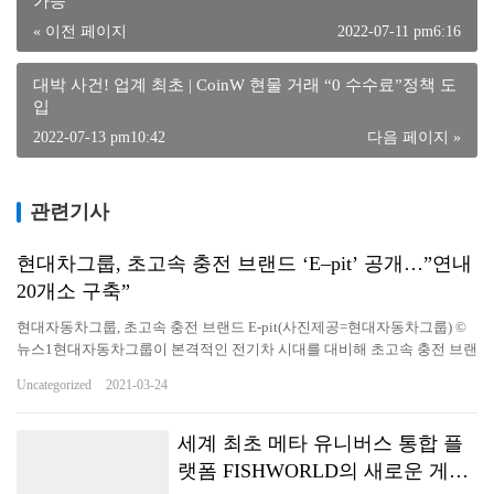
가능
« 이전 페이지
2022-07-11 pm6:16
대박 사건! 업계 최초 | CoinW 현물 거래 “0 수수료”정책 도
입
2022-07-13 pm10:42
다음 페이지 »
관련기사
현대차그룹, 초고속 충전 브랜드 ‘E–pit’ 공개…”연내
20개소 구축”
현대자동차그룹, 초고속 충전 브랜드 E-pit(사진제공=현대자동차그룹) ©
뉴스1현대자동차그룹이 본격적인 전기차 시대를 대비해 초고속 충전 브랜
드를 공개하고 초고속 충전 인프라 구축에 나선다. 현대차그룹은 23일 초
Uncategorized
2021-03-24
고속 충전인프라 20개소 120기 구축을 시작으로 충전 생태계 플랫폼 육성
계획 등 미래 충전 비전을 제시하는 신규 브랜드 ‘E-pit'(이-피트)를 공개한
다고 밝혔다. E-pit는 모터스포츠 레이싱의 피트 스톱(Pit stop)에서 영감받
세계 최초 메타 유니버스 통합 플
았다. 전기차를 위한 피트 스톱을 지향하고, 충전과 연관된 모든 서비스를
랫폼 FISHWORLD의 새로운 게임
쉽고 빠르게 제공한다. 앞으로 고객의 일상과 시간을 의미 있게 만드는 충