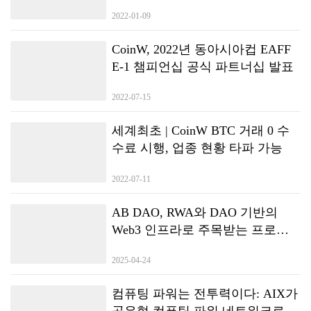
플레이
전 플랫폼으로 진화한다는 계획이다. E-pit 충전소는 2021년 4월 중순에 전
2022-01-09
국 12개 고속도로 휴게소(72기)에서 개소할 계획이다. 도심 내 주요 거점에
도 충전소 8개소(48기)를 순차적으로…
CoinW, 2022년 동아시아컵 EAFF
E-1 챔피언십 공식 파트너십 발표
2022-07-15
세계최초 | CoinW BTC 거래 0 수
수료 시행, 업종 현황 타파 가능
2022-07-11
AB DAO, RWA와 DAO 기반의
Web3 인프라로 주목받는 프로젝
트로 부상
2025-04-24
컴퓨팅 파워는 전투력이다: AIX가
공유형 컴퓨팅 파워 네트워크로