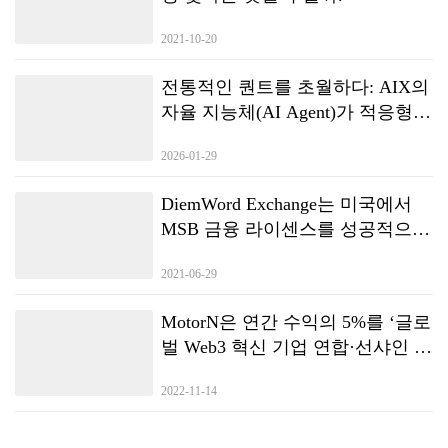
장 기반을 구축했으며, 생태계 전체의 첫 번째 진입 관문 역할을 했다. 1.0
련 법규에 따라, 본 청산에는 12개월의 법정 관찰 기간이 적용됩니다. 이 기
단계에서 누적 사용자 수는 200만 명, 월간 활성 사용자(MAU)는 50만 명
간 동안 권리자가 이의를 제기하거나 권리를 주장하거나 법적 소송을 제기
2021-10-20
에 달했으며, 커뮤니티는 16개 국가 및 지역으로 확장되었다. 또한 Asia
하지 않을 경우, 청산 절차는 법에 따라 진행 및 완료됩니다. 자산 및 지분
Blockchain Alliance, Global Web3 Innovation Forum, Singapore Digital
이전 청산 절차가 법적으로…
Asset Association 등 기관으로부터 추천과 주목을 받으며, 글로벌 커뮤니
전통적인 퀀트를 초월하다: AIX의
티 기반을 탄탄히 다졌다. 1.1 — 경험 업그레이드, 가치 확장, 생태계 완성
자율 지능체(AI Agent)가 적응형
사용자 규모가 빠르게 확대됨에 따라, PPLDAO는 1.1 단계에서 UI 최적화,
거래 전략을 구현하는 방법
게임플레이 업그레이드, 그리고 NFT 캐릭터 시스템의 완성을 이뤄냈다.
2026-01-29
1.1 업그레이드 버전 출시 이후 성장 속도는 폭발적으로 가속화되었으며,
단 1개월 반 만에 누적 사용자 수는 500만 명을 돌파, 월간 활성 사용자 수
는 150만 명에 도달하며 PPLDAO를 새로운 차원으로 끌어올렸다. 더 중요
DiemWord Exchange는 미국에서
한 점은 이 단계에서 Web3 생태계의 핵심 인프라가 전면적으로 구현되었
MSB 금융 라이센스를 성공적으로
다는 것이다. 여기에는 다음이 포함된다:• PPL 토큰 공식 발행• 연산력 센
획득했으며 새로운 라운드의 글로
터(스테이킹 시스템) 출시• DEF Quantum 탈중앙화 거래소(DEX) 공식 운
2021-06-29
벌 배포가 곧 시작됩니다.
영 개시 이러한 핵심 모듈의 완성은 PPLDAO가 2.0 시대로 진입할 수 있
는 완전한 역량을 갖추었음을 의미한다….
MotorN은 연간 수익의 5%를 ‘글로
벌 Web3 혁신 기업 연합·선샤인 액
션 플랜’을 지원하기 위해 할당할
2022-11-14
계획이다.