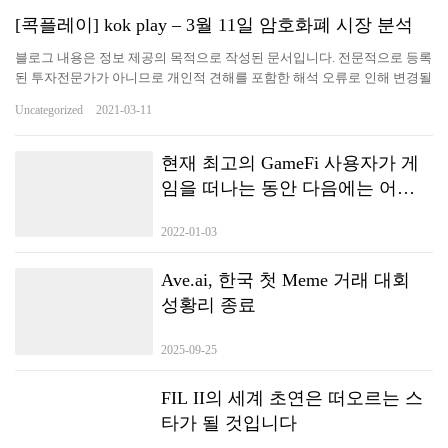
종료됩니다.
[콕플레이] kok play – 3월 11일 암호화폐 시장 분석
블로그 내용은 정보 제공의 목적으로 작성된 문서입니다. 전문적으로 등록
된 투자전문가가 아니므로 개인적 견해를 포함한 해석 오류로 인해 변경될
수 있으며 어떤 종류의 보증을 하지 않습니다. 투자는 개인의 책임으로 올
Uncategorized
2021-03-11
려진 내용은 법률적/일반 효력을 지니지 않습니다. 해당 문서의 목적은 투
자 상품의 개인 선행 투자자로써 그 이해를 돕고 투명한 수익 공개를 통해
정보 제공에 기여하는데 있습니다. [비트코인 상승] 지난 24시간 동안 암호
현재 최고의 GameFi 사용자가 게
화폐(가상자산) 대장주 비트코인(Bitcoin, BTC)은 강세 흐름을 지속하며
임을 떠나는 동안 다음에는 어디
장중 57,000달러선을 돌파했습니다. 이에 따라 종전 최고가인 58,000달러
로 갈까요? METAEASE는 게임 체
선을 넘어 60,000달러까지 도달할 수 있을지 주목되고 있습니다. ​ 11일(한
2022-01-03
인저로 부상합니다!
국시간) 오전 9시 30분 현재 코인마켓캡에서 시가총액 1위 암호화폐…
Ave.ai, 한국 첫 Meme 거래 대회
성황리 종료
2025-09-25
FIL II의 세계 초연은 떠오르는 스
타가 될 것입니다