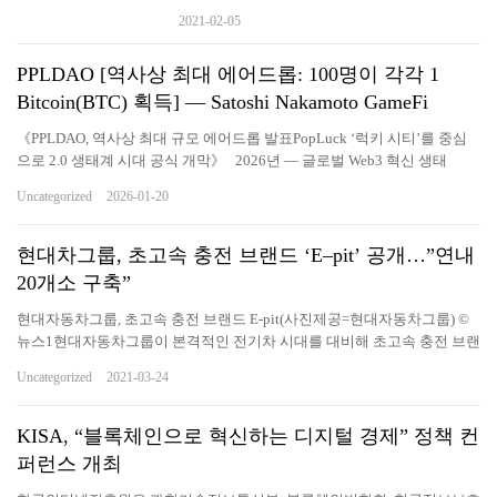
2021-02-05
PPLDAO [역사상 최대 에어드롭: 100명이 각각 1
Bitcoin(BTC) 획득] — Satoshi Nakamoto GameFi
《PPLDAO, 역사상 최대 규모 에어드롭 발표PopLuck ‘럭키 시티’를 중심
으로 2.0 생태계 시대 공식 개막》 2026년 — 글로벌 Web3 혁신 생태
계 PPLDAO는 프로젝트 역사상 최대 규모의 PPL 에어드롭이 곧 시작될 예
Uncategorized
2026-01-20
정임을 공식 발표하며, PPLDAO 2.0 생태계 시대의 전면적인 개막을 선언
했다.이번 2.0 시대는 신규 플래그십 플랫폼 **PopLuck – ‘드림 럭키 시티
(Dream Lucky City)’**를 중심으로, 엔터테인먼트·공정성·보상·실질적 가
현대차그룹, 초고속 충전 브랜드 ‘E–pit’ 공개…”연내
치가 융합된 새로운 온체인 시대를 본격적으로 열게 된다. Satoshi
20개소 구축”
Nakamoto Game 1.0의 초기 사용자 유입 단계부터, 전면 업그레이드된 1.1
버전과 생태계 구축에 이르기까지, 수백 일간의 커뮤니티와의 동행·최적화
현대자동차그룹, 초고속 충전 브랜드 E-pit(사진제공=현대자동차그룹) ©
·확장을 거쳐 PPLDAO는 마침내 2.0 생태계 단계로 공식 진입했다. 이는 엔
뉴스1현대자동차그룹이 본격적인 전기차 시대를 대비해 초고속 충전 브랜
터테인먼트, 공정성, 기회, 행운, 실질적 가치를 핵심으로 하는 새로
드를 공개하고 초고속 충전 인프라 구축에 나선다. 현대차그룹은 23일 초
Uncategorized
2021-03-24
운 Web3 엔터테인먼트 경제의 출발점이다. 1.0에서 1.1까지: PPLDAO
고속 충전인프라 20개소 120기 구축을 시작으로 충전 생태계 플랫폼 육성
의 성장과 진화 PPLDAO는 2025년 Satoshi Nakamoto Game 1.0을 통
계획 등 미래 충전 비전을 제시하는 신규 브랜드 ‘E-pit'(이-피트)를 공개한
해 첫 번째 불꽃을 지피며, 전 세계 사용자들을 성공적으로 Web3 세계로 유
다고 밝혔다. E-pit는 모터스포츠 레이싱의 피트 스톱(Pit stop)에서 영감받
KISA, “블록체인으로 혁신하는 디지털 경제” 정책 컨
입시켰다. 누구나 쉽게 참여할 수 있는 Tap-to-Earn 방식은 빠른 사용자 성
았다. 전기차를 위한 피트 스톱을 지향하고, 충전과 연관된 모든 서비스를
퍼런스 개최
장 기반을 구축했으며, 생태계 전체의 첫 번째 진입 관문 역할을 했다. 1.0
쉽고 빠르게 제공한다. 앞으로 고객의 일상과 시간을 의미 있게 만드는 충
단계에서 누적 사용자 수는 200만 명, 월간 활성 사용자(MAU)는 50만 명
전 플랫폼으로 진화한다는 계획이다. E-pit 충전소는 2021년 4월 중순에 전