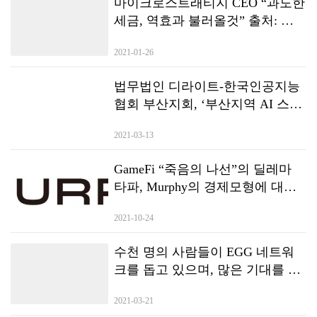
마이크로스트래티지 CEO “과도한
세금, 역효과 불러올것” 출처: 조
인디 / 원문기사 링크:
2021-01-26
https://joind.io/market/id/5389 본 기
사를 조인디와의 전재 계약 또는
법무법인 디라이트-한국인공지능
별도의 협의 없이 무단으로 게재
협회 부산지회, ‘부산지역 AI 스타
할 경우 저작권침해가 될 수 있습
트업 기업 육성을 위한 생태계 조
니다.
2021-03-13
성’ 협약
GameFi “죽음의 나선”의 딜레마
타파, Murphy의 경제모형에 대한
간략한 분석
2021-10-24
수천 명의 사람들이 EGG 네트워
크를 돕고 있으며, 많은 기대를 모
았던 New-DeFi Autonomous
2021-03-21
Consensus Forum이 하이커 우에서